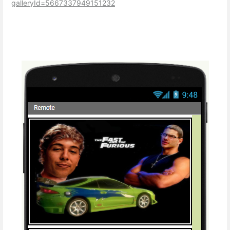
galleryId=5667337949151232