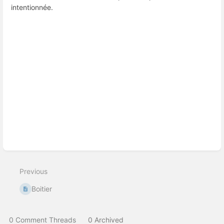
intentionnée.
Enter
section
select
mode
Previous
Boitier
0 Comment Threads
0 Archived