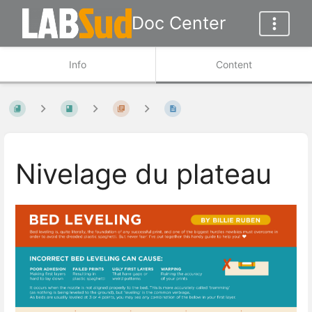
Doc Center
Info
Content
Nivelage du plateau