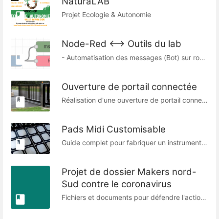
NaturaLAB
Projet Ecologie & Autonomie
Node-Red <--> Outils du lab
- Automatisation des messages (Bot) sur rocketchat - Manipuler les tableaux de wekan
Ouverture de portail connectée
Réalisation d'une ouverture de portail connectée à internet, avec application Android !
Pads Midi Customisable
Guide complet pour fabriquer un instrument midi customisable avec des pads, des boutons, des potentiomètres et un écran.
Projet de dossier Makers nord-
Sud contre le coronavirus
Fichiers et documents pour défendre l'action de coopération des makers nord-sud contre le coronavirus. Leader : Sonia Scolan. Premieres pièces : document de contexte martin lozivit RBS Présentation de la cartographie T.Sanz Logos : Medard Agabayazon ReFFAO Présentation des structures et personnes :Tous/H.Aubin