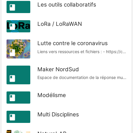
Les outils collaboratifs
LoRa / LoRaWAN
Lutte contre le coronavirus
Liens vers ressources et fichiers : - https://cloud.labsud.org/index.php/s/oW43ZQY366cAtXw?path=%2F
Maker NordSud
Espace de documentation de la réponse multi-makers dans le cadre du Covid.
Modélisme
Multi Disciplines