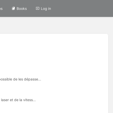
es
Books
Log in
ossible de les dépasse...
aser et de la vitess...