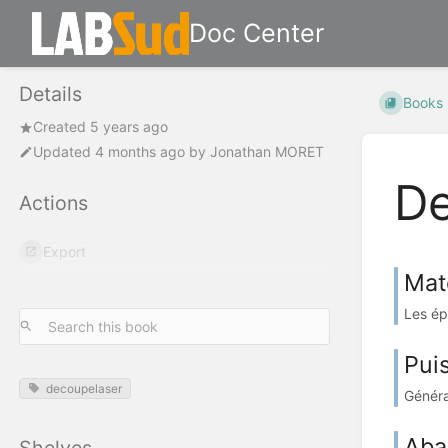
Doc Center
Details
Books
Created 5 years ago
Updated
4 months ago
by
Jonathan MORET
De
Actions
Export
Mat
Les ép
Pui
decoupelaser
Général
Aba
Shelves