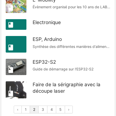
Évènement organisé pour les 10 ans de LABSud durant la semaine Européenne de la mobilité et en collaboration avec La Conciergerie Participative Eureka. Comprenant : -1 Hackathon autour d'un triporteur. -Des Ateliers ( Impression textile numérique, impression 3D, découpe laser, découpe Vynil). -La Fresque du Climat. -Table rondes sur le handicape et les énergies. -Conférence sur un road trip à vélo vers la Norvège.
Electronique
ESP, Arduino
Synthèse des différentes manières d'alimenter un projet utilisant un microcontrôleur.
ESP32-S2
Guide de démarrage sur l'ESP32-S2
Faire de la sérigraphie avec la
découpe laser
‹
1
2
3
4
5
›