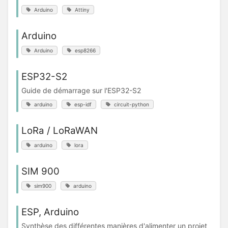
Arduino
Attiny
Arduino
Arduino
esp8266
ESP32-S2
Guide de démarrage sur l'ESP32-S2
arduino
esp-idf
circuit-python
LoRa / LoRaWAN
arduino
lora
SIM 900
sim900
arduino
ESP, Arduino
Synthèse des différentes manières d'alimenter un projet