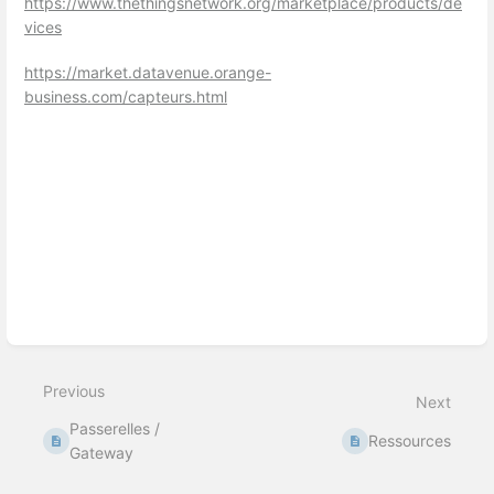
https://www.thethingsnetwork.org/marketplace/products/de
vices
https://market.datavenue.orange-
business.com/capteurs.html
Enter
section
select
mode
Previous
Next
Passerelles /
Ressources
Gateway