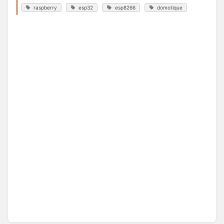
raspberry
esp32
esp8266
domotique